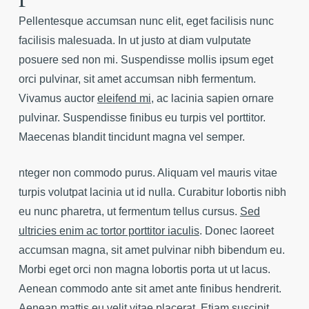
Pellentesque accumsan nunc elit, eget facilisis nunc
facilisis malesuada. In ut justo at diam vulputate
posuere sed non mi. Suspendisse mollis ipsum eget
orci pulvinar, sit amet accumsan nibh fermentum.
Vivamus auctor
eleifend mi
, ac lacinia sapien ornare
pulvinar. Suspendisse finibus eu turpis vel porttitor.
Maecenas blandit tincidunt magna vel semper.
nteger non commodo purus. Aliquam vel mauris vitae
turpis volutpat lacinia ut id nulla. Curabitur lobortis nibh
eu nunc pharetra, ut fermentum tellus cursus.
Sed
ultricies enim ac tortor porttitor iaculis
. Donec laoreet
accumsan magna, sit amet pulvinar nibh bibendum eu.
Morbi eget orci non magna lobortis porta ut ut lacus.
Aenean commodo ante sit amet ante finibus hendrerit.
Aenean mattis eu velit vitae placerat. Etiam suscipit,