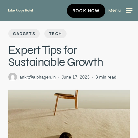
Skip
BOOK
Menu
BOOK NOW
to
NOW
main
content
GADGETS
TECH
Expert Tips for
Sustainable Growth
ankit@alphagen.in
June 17, 2023
3 min read